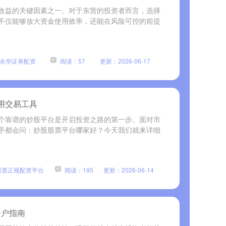
收益的关键因素之一。对于东营的投资者而言，选择
不仅能够放大资金使用效率，还能在风险可控的前提
永华证券配资
阅读：57
更新：2026-06-17
用交易工具
个靠谱的炒股平台是开启投资之路的第一步。面对市
手都会问：炒股股票平台哪家好？今天我们就来详细
股票正规配资平台
阅读：195
更新：2026-06-14
开户指南