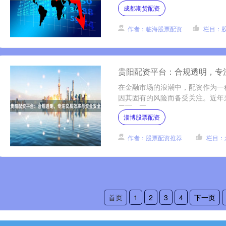
成都期货配资
作者：临海股票配资
栏目：
贵阳配资平台：合规透明，专
在金融市场的浪潮中，配资作为一
因其固有的风险而备受关注。近年
用下，正....
淄博股票配资
作者：股票配资推荐
栏目：
首页
1
2
3
4
下一页