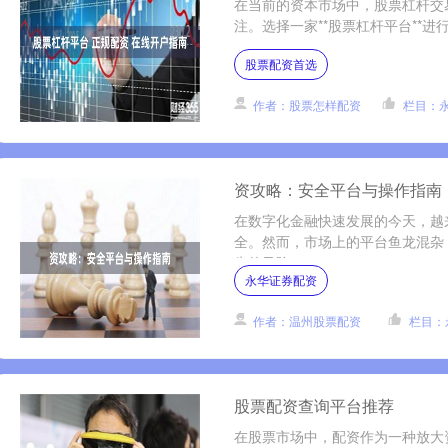
在当前的资本市场中，股票杠杆交
注。选择一家**股票杠杆平台**进行*
股票配资首选
作者：股票怎样配资
栏目：
资攻略：安全平台与操作指南
在数字化金融快速发展的今天，越
全。然而，市场上的平台鱼龙混杂
失的风险....
永华证券配资
作者：温州股票配资
栏目：
股票配资查询平台推荐
在股票市场中，配资作为一种放大