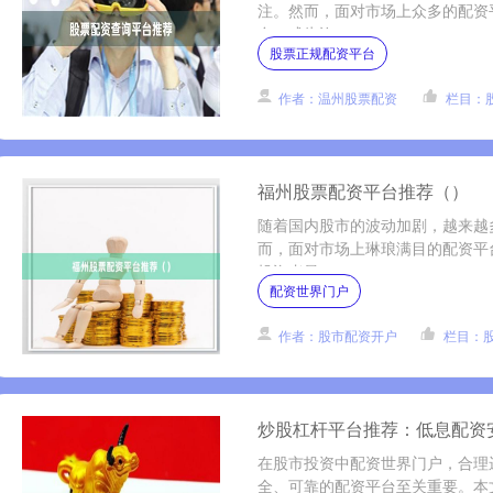
注。然而，面对市场上众多的配资
台，成为许....
股票正规配资平台
作者：温州股票配资
栏目：
福州股票配资平台推荐（）
随着国内股市的波动加剧，越来越
而，面对市场上琳琅满目的配资平
投资者最....
配资世界门户
作者：股市配资开户
栏目：
炒股杠杆平台推荐：低息配资
在股市投资中配资世界门户，合理
全、可靠的配资平台至关重要。本