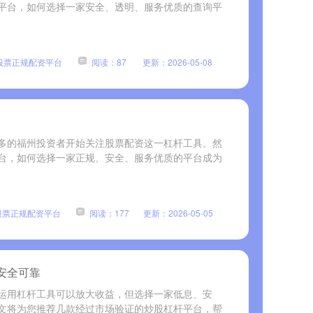
平台，如何选择一家安全、透明、服务优质的查询平
股票正规配资平台
阅读：87
更新：2026-05-08
多的福州投资者开始关注股票配资这一杠杆工具。然
台，如何选择一家正规、安全、服务优质的平台成为
股票正规配资平台
阅读：177
更新：2026-05-05
安全可靠
运用杠杆工具可以放大收益，但选择一家低息、安
文将为您推荐几款经过市场验证的炒股杠杆平台，帮