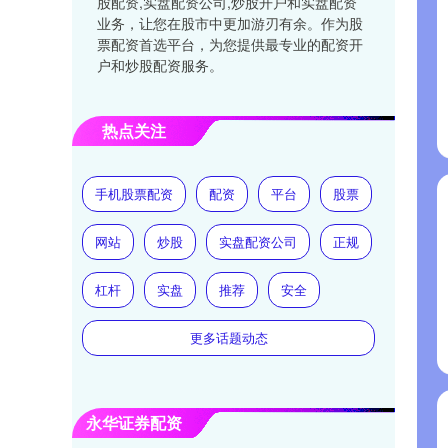
股配资,实盘配资公司,炒股开户和实盘配资
业务，让您在股市中更加游刃有余。作为股
票配资首选平台，为您提供最专业的配资开
户和炒股配资服务。
热点关注
手机股票配资
配资
平台
股票
网站
炒股
实盘配资公司
正规
杠杆
实盘
推荐
安全
更多话题动态
永华证券配资