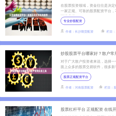
在股票投资领域，资金往往是决定
一家正规、可靠的股票配资平台，
下提升投....
专业炒股配资
作者：长沙期货配资
栏目：
炒股股票平台哪家好？散户常
对于广大散户投资者来说，选择一
面上众多的股票交易软件，很多新
盘点散户....
股票正规配资平台
作者：河南股票配资
栏目：
股票杠杆平台 正规配资 在线