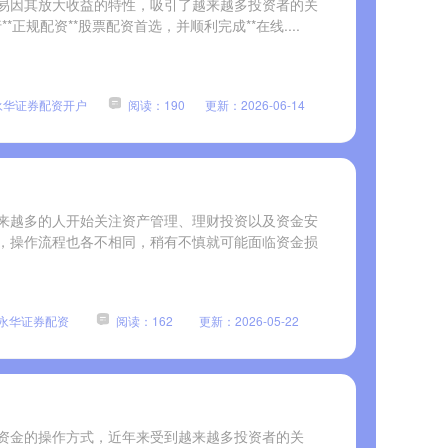
易因其放大收益的特性，吸引了越来越多投资者的关
*正规配资**股票配资首选，并顺利完成**在线....
永华证券配资开户
阅读：190
更新：2026-06-14
来越多的人开始关注资产管理、理财投资以及资金安
，操作流程也各不相同，稍有不慎就可能面临资金损
永华证券配资
阅读：162
更新：2026-05-22
资金的操作方式，近年来受到越来越多投资者的关