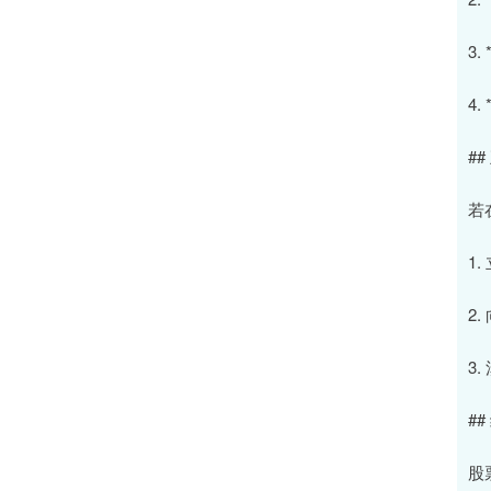
3
4
#
若
1
2
3
##
股