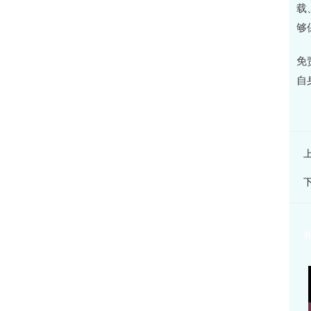
载
够
免
自